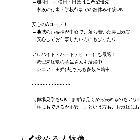
→週3日～／曜日・日数はご希望優先
→家族の行事・学校行事でのお休み相談OK
安心のAコープ！
→地域のお客様が中心で、落ち着いた雰囲気◎
→安心してお仕事したい方にもぴったり
アルバイト・パートデビューにも最適！
→調理未経験の学生さんも活躍中
→シニア・主婦(夫)さんも多数在籍中
- - - - - - - - - - - - - -
＼職場見学もOK！まずは見てから決めるのもアリ
♪
「私にもできるか不安…」という方も、お気軽にお
求める人物像