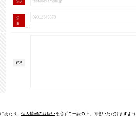
必須
必
須
し）
任意
にあたり、
個人情報の取扱い
を必ずご一読の上、同意いただけますよう