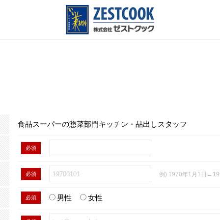
食品スーパーの惣菜部門キッチン・品出しスタッフ
必須
必須
例) 1970年1月1日→19
男性
女性
必須