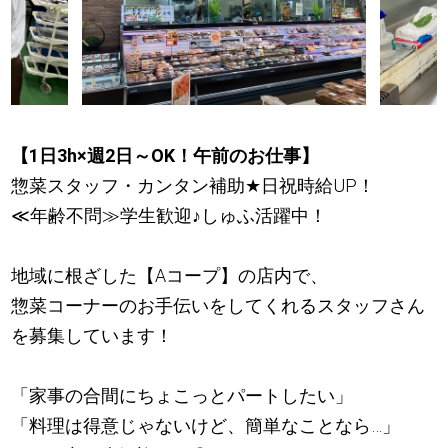
【1日3h×週2日～OK！午前のお仕事】
惣菜スタッフ・カンタン補助
★
日祝時給UP！
≪年齢不問≫学生歓迎
♪
しゅふ活躍中！
地域に根ざした【Aコープ】の店内で、
惣菜コーナーのお手伝いをしてくれるスタッフさん
を募集しています！
「家事の合間にちょこっとパートしたい」
「料理は得意じゃないけど、簡単なことなら…」