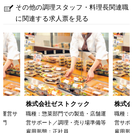
その他の調理スタッフ・料理長関連職
に関連する求人票を見る
ク
株式会社ゼストクック
株式
舗運営サ
職種：惣菜部門での製造・店舗運
職種：
部門
営サポート／調理・売り場準備等
営サポ
雇用形態：正社員
雇用形