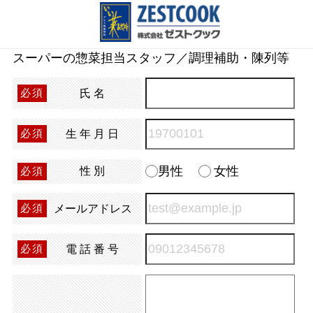
スーパーの惣菜担当スタッフ／調理補助・陳列等
氏名
必須
生年月日
必須
男性
女性
性別
必須
メールアドレス
必須
電話番号
必須